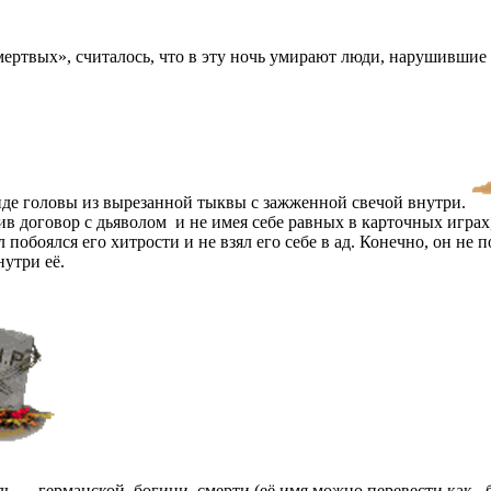
ертвых», считалось, что в эту ночь умирают люди, нарушившие 
иде головы из вырезанной тыквы с зажженной свечой внутри.
в договор с дьяволом и не имея себе равных в карточных играх
л побоялся его хитрости и не взял его себе в ад. Конечно, он н
утри её.
ь — германской богини смерти (её имя можно перевести как без