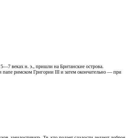
5—7 веках н. э., пришли на Британские острова.
ри папе римском Григории III и затем окончательно — при
ухов умилостивить. Те, кто подает сладости делают доброе