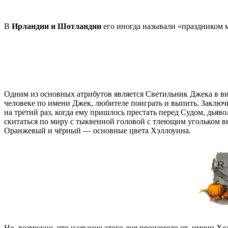
В
Ирландии и Шотландии
его иногда называли «праздником м
Одним из основных атрибутов является Светильник Джека в в
человеке по имени Джек, любителе поиграть и выпить. Заключи
на третий раз, когда ему пришлось престать перед Судом, дьяво
скитаться по миру с тыквенной головой с тлеющим угольком вн
Оранжевый и чёрный — основные цвета Хэллоуина.
Но, возможно, что название этого дня произошло от имени Хел