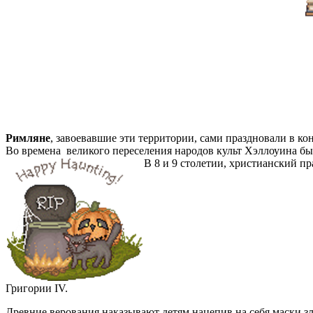
Римляне
, завоевавшие эти территории, сами праздновали в ко
Во времена великого переселения народов культ Хэллоуина бы
В 8 и 9 столетии, христианский пр
Григории IV.
Древние верования наказывают детям нацепив на себя маски зл