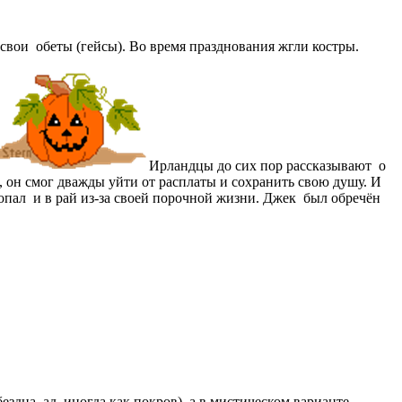
свои обеты (гейсы). Во время празднования жгли костры.
Ирландцы до сих пор рассказывают о
, он смог дважды уйти от расплаты и сохранить свою душу. И
е попал и в рай из-за своей порочной жизни. Джек был обречён
дна, ад, иногда как покров), а в мистическом варианте