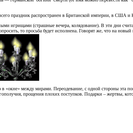
всего праздник распространен в Британской империи, в США и 
ми игрищами (страшные вечера, колядование). В эти дни счита
попросить, то просьба будет исполнена. Говорят же, что на новы
в «окне» между мирами. Переодевание, с одной стороны эта по
агополучия, прощения плохих поступков. Подарки – жертвы, ко