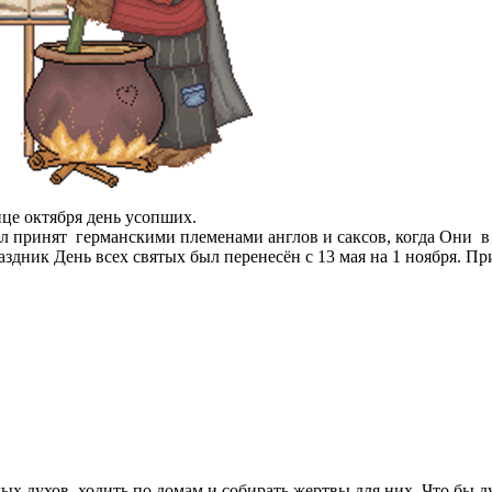
нце октября день усопших.
л принят германскими племенами англов и саксов, когда Они в 
аздник День всех святых был перенесён с 13 мая на 1 ноября. П
ых духов, ходить по домам и собирать жертвы для них. Что бы д